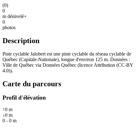
(
0
)
0
m dénivelé+
0
photos
Description
Piste cyclable Jalobert est une piste cyclable du réseau cyclable de
Québec (Capitale-Nationale), longue d'environ 125 m. Données :
Ville de Québec via Données Québec (licence Attribution (CC-BY
4.0)).
Carte du parcours
Profil d'élévation
↑
0
m
↓
0
m
0
-
0
m