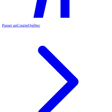
Passer au
CourseQuébec