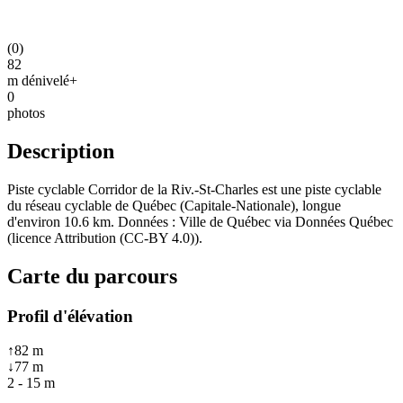
(
0
)
82
m dénivelé+
0
photos
Description
Piste cyclable Corridor de la Riv.-St-Charles est une piste cyclable
du réseau cyclable de Québec (Capitale-Nationale), longue
d'environ 10.6 km. Données : Ville de Québec via Données Québec
(licence Attribution (CC-BY 4.0)).
Carte du parcours
Profil d'élévation
↑
82
m
↓
77
m
2
-
15
m