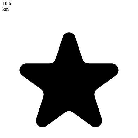
10.6
km
—