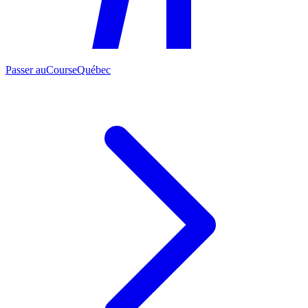
Passer au
CourseQuébec