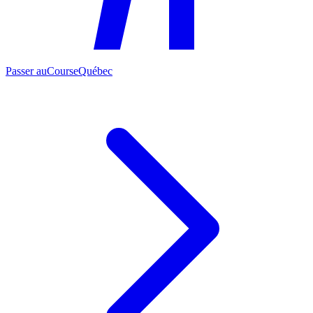
Passer au
CourseQuébec