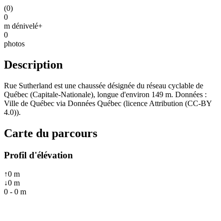
(
0
)
0
m dénivelé+
0
photos
Description
Rue Sutherland est une chaussée désignée du réseau cyclable de
Québec (Capitale-Nationale), longue d'environ 149 m. Données :
Ville de Québec via Données Québec (licence Attribution (CC-BY
4.0)).
Carte du parcours
Profil d'élévation
↑
0
m
↓
0
m
0
-
0
m