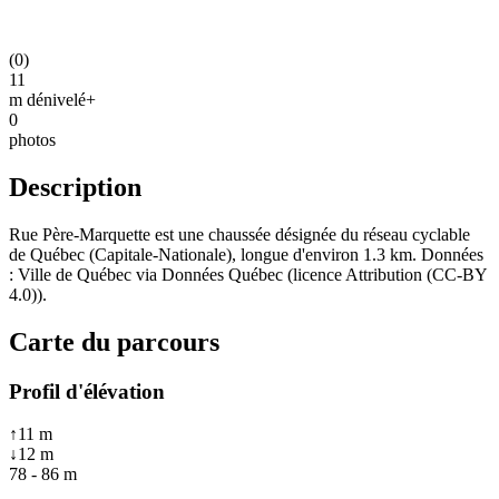
(
0
)
11
m dénivelé+
0
photos
Description
Rue Père-Marquette est une chaussée désignée du réseau cyclable
de Québec (Capitale-Nationale), longue d'environ 1.3 km. Données
: Ville de Québec via Données Québec (licence Attribution (CC-BY
4.0)).
Carte du parcours
Profil d'élévation
↑
11
m
↓
12
m
78
-
86
m