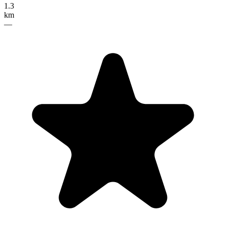
1.3
km
—