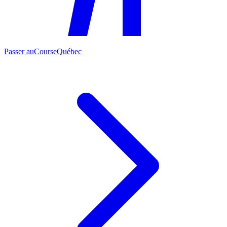
Passer au
CourseQuébec