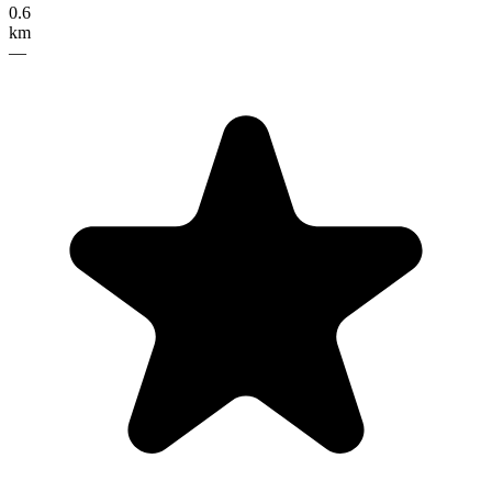
0.6
km
—