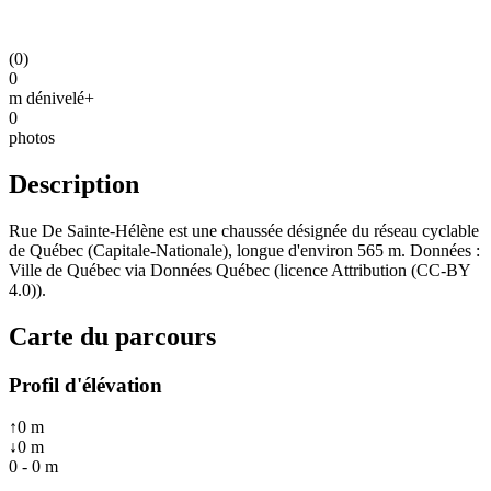
(
0
)
0
m dénivelé+
0
photos
Description
Rue De Sainte-Hélène est une chaussée désignée du réseau cyclable
de Québec (Capitale-Nationale), longue d'environ 565 m. Données :
Ville de Québec via Données Québec (licence Attribution (CC-BY
4.0)).
Carte du parcours
Profil d'élévation
↑
0
m
↓
0
m
0
-
0
m