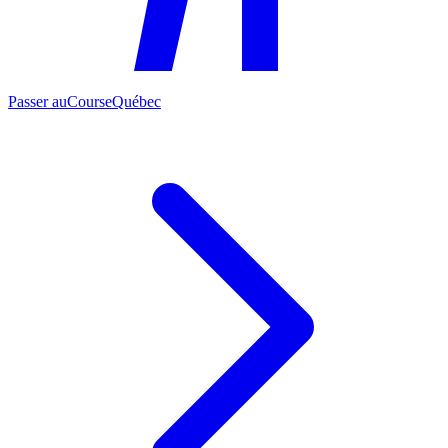
Passer au
CourseQuébec