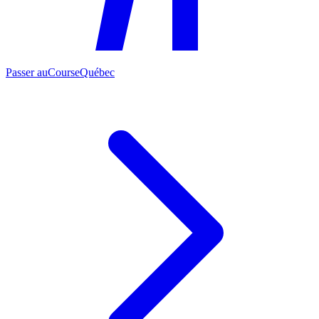
Passer au
CourseQuébec