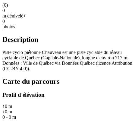
(
0
)
0
m dénivelé+
0
photos
Description
Piste cyclo-piétonne Chauveau est une piste cyclable du réseau
cyclable de Québec (Capitale-Nationale), longue d'environ 717 m.
Données : Ville de Québec via Données Québec (licence Attribution
(CC-BY 4.0)).
Carte du parcours
Profil d'élévation
↑
0
m
↓
0
m
0
-
0
m