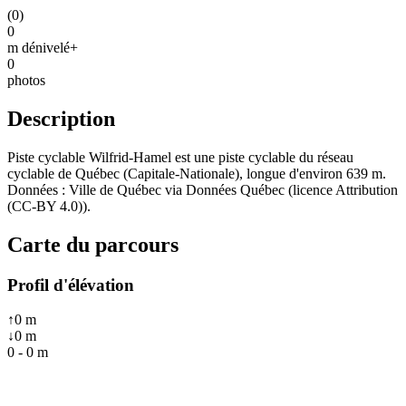
(
0
)
0
m dénivelé+
0
photos
Description
Piste cyclable Wilfrid-Hamel est une piste cyclable du réseau
cyclable de Québec (Capitale-Nationale), longue d'environ 639 m.
Données : Ville de Québec via Données Québec (licence Attribution
(CC-BY 4.0)).
Carte du parcours
Profil d'élévation
↑
0
m
↓
0
m
0
-
0
m