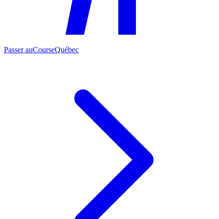
Passer au
CourseQuébec