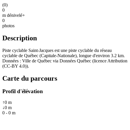
(
0
)
0
m dénivelé+
0
photos
Description
Piste cyclable Saint-Jacques est une piste cyclable du réseau
cyclable de Québec (Capitale-Nationale), longue d'environ 3.2 km.
Données : Ville de Québec via Données Québec (licence Attribution
(CC-BY 4.0)).
Carte du parcours
Profil d'élévation
↑
0
m
↓
0
m
0
-
0
m