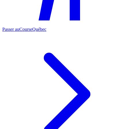
Passer au
CourseQuébec