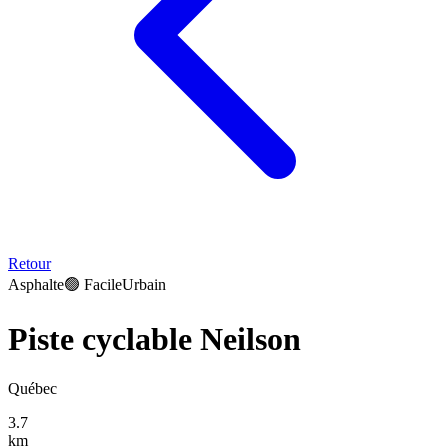
Retour
Asphalte
🟢
Facile
Urbain
Piste cyclable Neilson
Québec
3.7
km