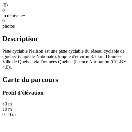
(
0
)
0
m dénivelé+
0
photos
Description
Piste cyclable Neilson est une piste cyclable du réseau cyclable de
Québec (Capitale-Nationale), longue d'environ 3.7 km. Données :
Ville de Québec via Données Québec (licence Attribution (CC-BY
4.0)).
Carte du parcours
Profil d'élévation
↑
0
m
↓
0
m
0
-
0
m