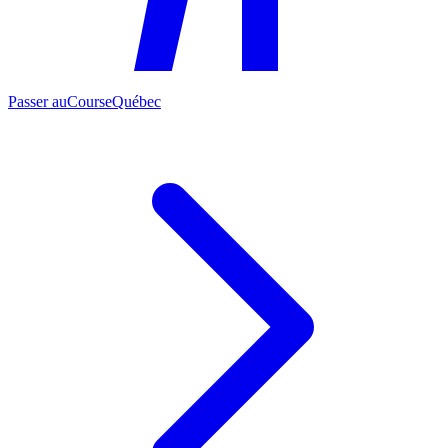
Passer au
CourseQuébec