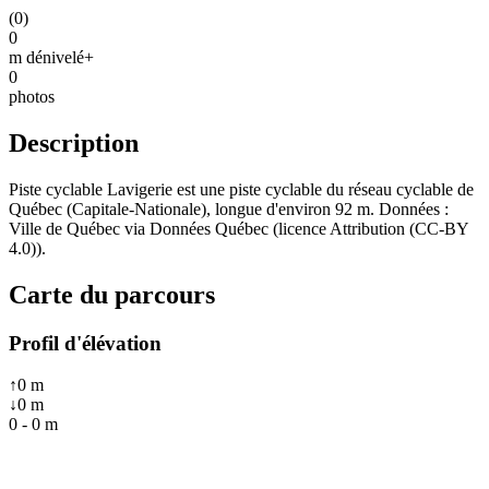
(
0
)
0
m dénivelé+
0
photos
Description
Piste cyclable Lavigerie est une piste cyclable du réseau cyclable de
Québec (Capitale-Nationale), longue d'environ 92 m. Données :
Ville de Québec via Données Québec (licence Attribution (CC-BY
4.0)).
Carte du parcours
Profil d'élévation
↑
0
m
↓
0
m
0
-
0
m