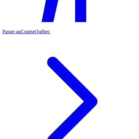
Passer au
CourseQuébec