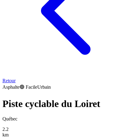
Retour
Asphalte
🟢
Facile
Urbain
Piste cyclable du Loiret
Québec
2.2
km