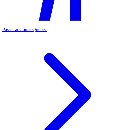
Passer au
CourseQuébec