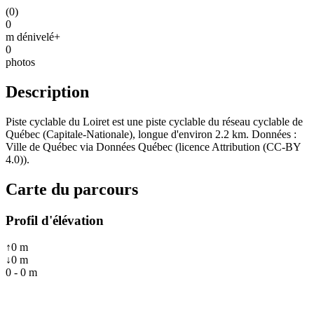
(
0
)
0
m dénivelé+
0
photos
Description
Piste cyclable du Loiret est une piste cyclable du réseau cyclable de
Québec (Capitale-Nationale), longue d'environ 2.2 km. Données :
Ville de Québec via Données Québec (licence Attribution (CC-BY
4.0)).
Carte du parcours
Profil d'élévation
↑
0
m
↓
0
m
0
-
0
m