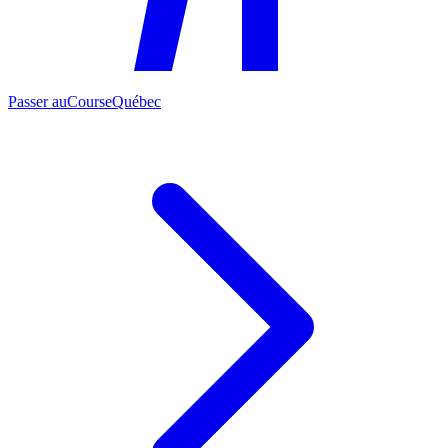
Passer au
CourseQuébec