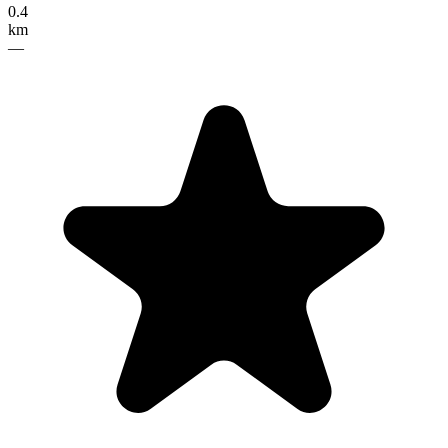
0.4
km
—