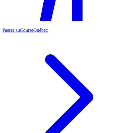
Passer au
CourseQuébec