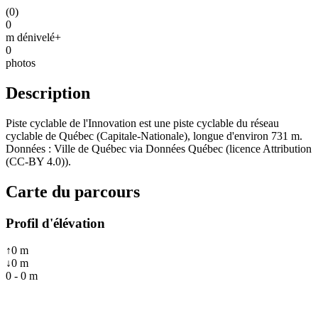
(
0
)
0
m dénivelé+
0
photos
Description
Piste cyclable de l'Innovation est une piste cyclable du réseau
cyclable de Québec (Capitale-Nationale), longue d'environ 731 m.
Données : Ville de Québec via Données Québec (licence Attribution
(CC-BY 4.0)).
Carte du parcours
Profil d'élévation
↑
0
m
↓
0
m
0
-
0
m