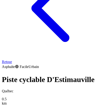
Retour
Asphalte
🟢
Facile
Urbain
Piste cyclable D'Estimauville
Québec
0.5
km