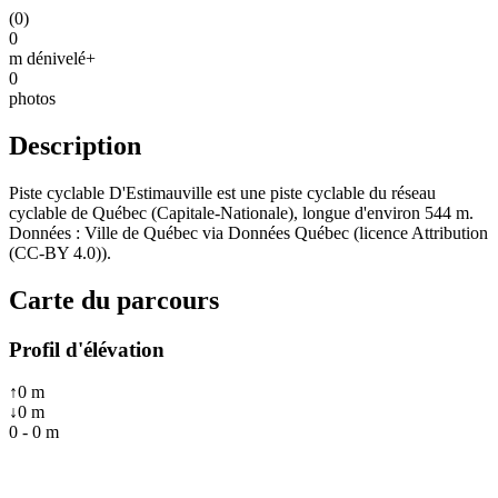
(
0
)
0
m dénivelé+
0
photos
Description
Piste cyclable D'Estimauville est une piste cyclable du réseau
cyclable de Québec (Capitale-Nationale), longue d'environ 544 m.
Données : Ville de Québec via Données Québec (licence Attribution
(CC-BY 4.0)).
Carte du parcours
Profil d'élévation
↑
0
m
↓
0
m
0
-
0
m