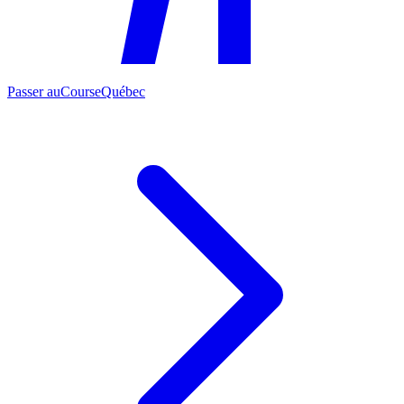
Passer au
CourseQuébec