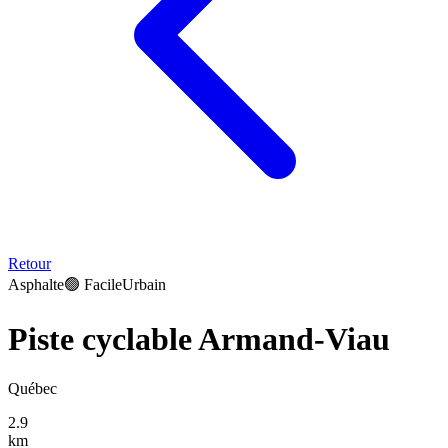
Retour
Asphalte
🟢
Facile
Urbain
Piste cyclable Armand-Viau
Québec
2.9
km