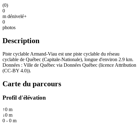
(
0
)
0
m dénivelé+
0
photos
Description
Piste cyclable Armand-Viau est une piste cyclable du réseau
cyclable de Québec (Capitale-Nationale), longue d'environ 2.9 km.
Données : Ville de Québec via Données Québec (licence Attribution
(CC-BY 4.0)).
Carte du parcours
Profil d'élévation
↑
0
m
↓
0
m
0
-
0
m