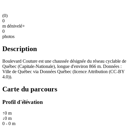
(
0
)
0
m dénivelé+
0
photos
Description
Boulevard Couture est une chaussée désignée du réseau cyclable de
Québec (Capitale-Nationale), longue d'environ 866 m. Données :
Ville de Québec via Données Québec (licence Attribution (CC-BY
4.0)).
Carte du parcours
Profil d'élévation
↑
0
m
↓
0
m
0
-
0
m