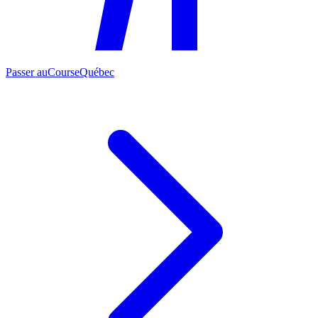
Passer au
CourseQuébec