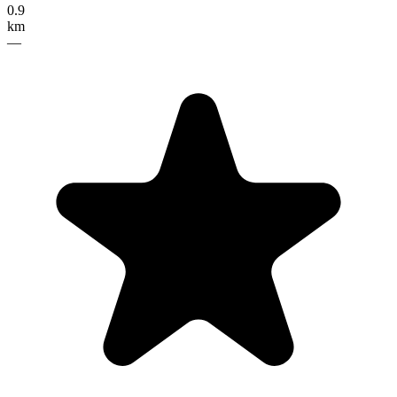
0.9
km
—