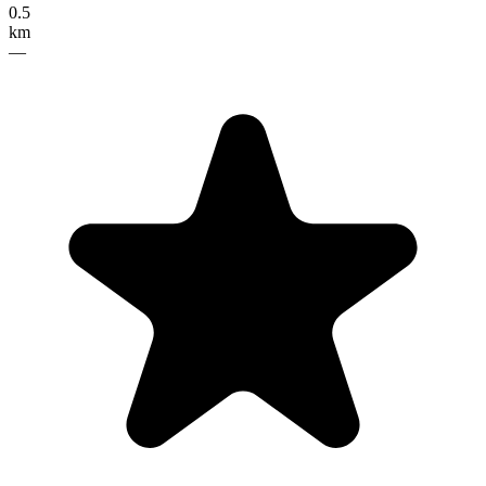
0.5
km
—