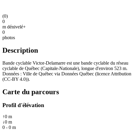
(
0
)
0
m dénivelé+
0
photos
Description
Bande cyclable Victor-Delamarre est une bande cyclable du réseau
cyclable de Québec (Capitale-Nationale), longue d'environ 523 m.
Données : Ville de Québec via Données Québec (licence Attribution
(CC-BY 4.0)).
Carte du parcours
Profil d'élévation
↑
0
m
↓
0
m
0
-
0
m