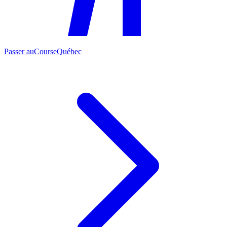
Passer au
CourseQuébec