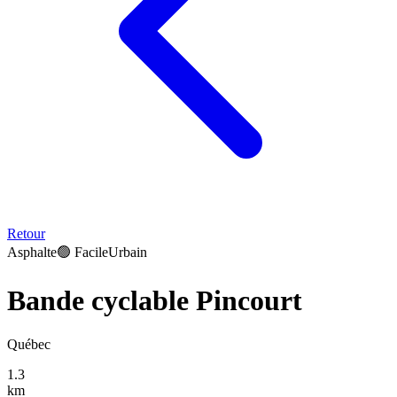
Retour
Asphalte
🟢
Facile
Urbain
Bande cyclable Pincourt
Québec
1.3
km