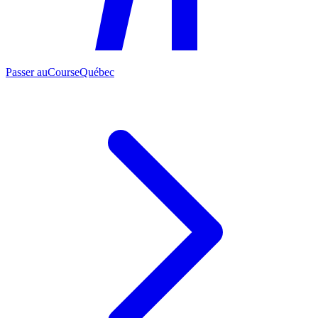
Passer au
CourseQuébec