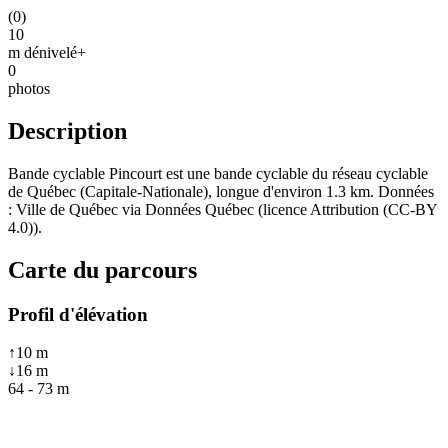
(
0
)
10
m dénivelé+
0
photos
Description
Bande cyclable Pincourt est une bande cyclable du réseau cyclable
de Québec (Capitale-Nationale), longue d'environ 1.3 km. Données
: Ville de Québec via Données Québec (licence Attribution (CC-BY
4.0)).
Carte du parcours
Profil d'élévation
↑
10
m
↓
16
m
64
-
73
m