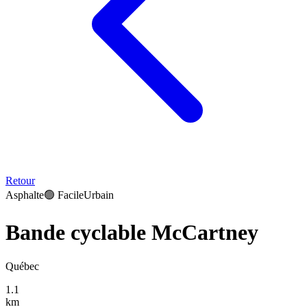
Retour
Asphalte
🟢
Facile
Urbain
Bande cyclable McCartney
Québec
1.1
km