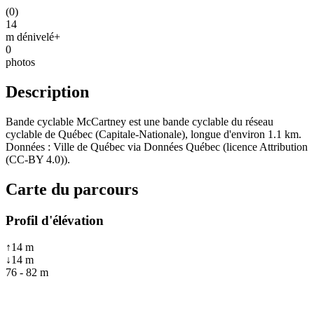
(
0
)
14
m dénivelé+
0
photos
Description
Bande cyclable McCartney est une bande cyclable du réseau
cyclable de Québec (Capitale-Nationale), longue d'environ 1.1 km.
Données : Ville de Québec via Données Québec (licence Attribution
(CC-BY 4.0)).
Carte du parcours
Profil d'élévation
↑
14
m
↓
14
m
76
-
82
m