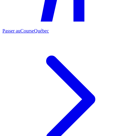
Passer au
CourseQuébec