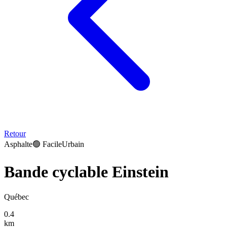
Retour
Asphalte
🟢
Facile
Urbain
Bande cyclable Einstein
Québec
0.4
km