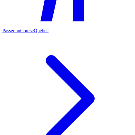
Passer au
CourseQuébec