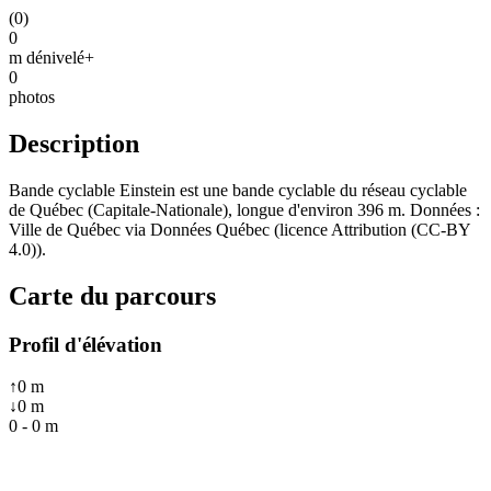
(
0
)
0
m dénivelé+
0
photos
Description
Bande cyclable Einstein est une bande cyclable du réseau cyclable
de Québec (Capitale-Nationale), longue d'environ 396 m. Données :
Ville de Québec via Données Québec (licence Attribution (CC-BY
4.0)).
Carte du parcours
Profil d'élévation
↑
0
m
↓
0
m
0
-
0
m