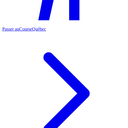
Passer au
CourseQuébec