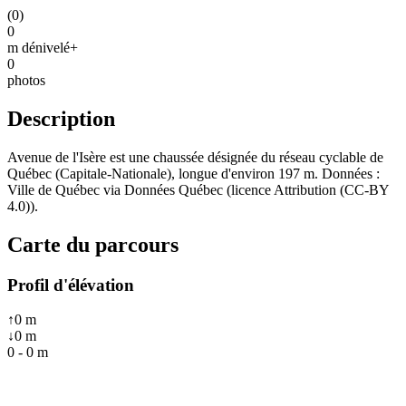
(
0
)
0
m dénivelé+
0
photos
Description
Avenue de l'Isère est une chaussée désignée du réseau cyclable de
Québec (Capitale-Nationale), longue d'environ 197 m. Données :
Ville de Québec via Données Québec (licence Attribution (CC-BY
4.0)).
Carte du parcours
Profil d'élévation
↑
0
m
↓
0
m
0
-
0
m