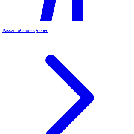
Passer au
CourseQuébec