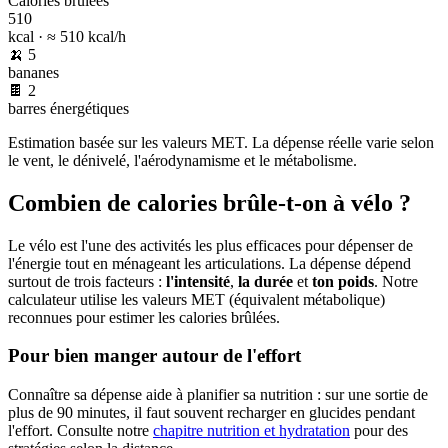
Calories brûlées
510
kcal · ≈
510
kcal/h
🍌
5
bananes
🍫
2
barres énergétiques
Estimation basée sur les valeurs MET. La dépense réelle varie selon
le vent, le dénivelé, l'aérodynamisme et le métabolisme.
Combien de calories brûle-t-on à vélo ?
Le vélo est l'une des activités les plus efficaces pour dépenser de
l'énergie tout en ménageant les articulations. La dépense dépend
surtout de trois facteurs :
l'intensité
,
la durée
et
ton poids
. Notre
calculateur utilise les valeurs MET (équivalent métabolique)
reconnues pour estimer les calories brûlées.
Pour bien manger autour de l'effort
Connaître sa dépense aide à planifier sa nutrition : sur une sortie de
plus de 90 minutes, il faut souvent recharger en glucides pendant
l'effort. Consulte notre
chapitre nutrition et hydratation
pour des